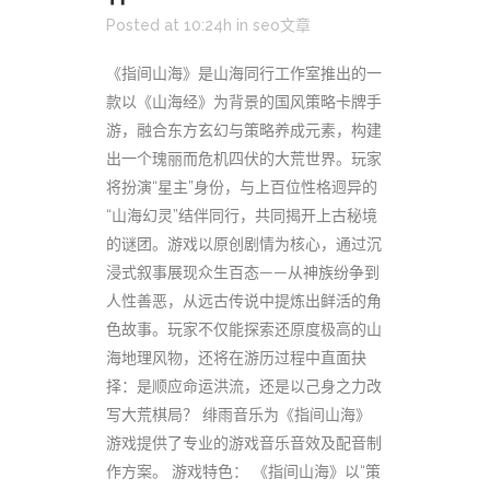
Posted at 10:24h
in
seo文章
《指间山海》是山海同行工作室推出的一
款以《山海经》为背景的国风策略卡牌手
游，融合东方玄幻与策略养成元素，构建
出一个瑰丽而危机四伏的大荒世界。玩家
将扮演“星主”身份，与上百位性格迥异的
“山海幻灵”结伴同行，共同揭开上古秘境
的谜团。游戏以原创剧情为核心，通过沉
浸式叙事展现众生百态——从神族纷争到
人性善恶，从远古传说中提炼出鲜活的角
色故事。玩家不仅能探索还原度极高的山
海地理风物，还将在游历过程中直面抉
择：是顺应命运洪流，还是以己身之力改
写大荒棋局？ 绯雨音乐为《指间山海》
游戏提供了专业的游戏音乐音效及配音制
作方案。 游戏特色： 《指间山海》以“策