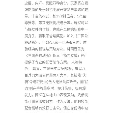
忠臣、内奸、反贼四种身份，玩家将在紧
张刺激的身份对抗中展开智慧与策略的较
量。丰富的模式，如2V2排位赛、1V1至
尊赛等，带来无限挑战与乐趣。玩家可以
与好友并肩作战，也能在全民锦标赛中一
展身手，赢取荣誉与奖励。加入《三国杀
移动版》，与2亿玩家一同决战三国，体
验经典的智谋与策略对决。绯雨音乐为
《三国杀移动版》麹义「扬刀立威」PV
提供了专业的配音制作方案。 人物特
色： 麹义，东汉末年袁绍部将，曾以八
百兵力大破公孙瓒两万大军。其技能“伏
骑”令与距离1的敌人无法响应攻击，而“骄
恣”则在手牌最多时，提升伤害，极具爆
发力。麹义在斗地主中表现强劲，凭借技
能可迅速击败敌方。作为反贼，他的技能
配合能够有效打击主公，但在身份场中缺