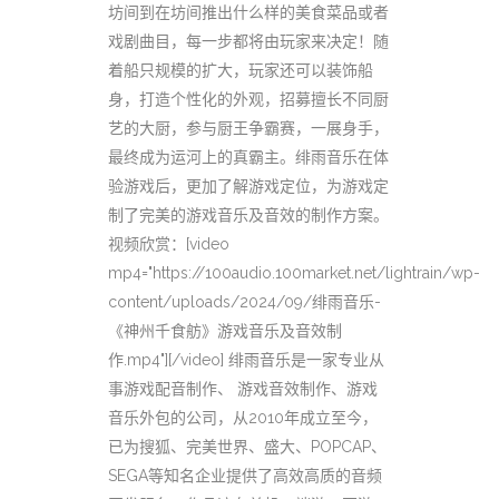
坊间到在坊间推出什么样的美食菜品或者
戏剧曲目，每一步都将由玩家来决定！随
着船只规模的扩大，玩家还可以装饰船
身，打造个性化的外观，招募擅长不同厨
艺的大厨，参与厨王争霸赛，一展身手，
最终成为运河上的真霸主。绯雨音乐在体
验游戏后，更加了解游戏定位，为游戏定
制了完美的游戏音乐及音效的制作方案。
视频欣赏：[video
mp4="https://100audio.100market.net/lightrain/wp-
content/uploads/2024/09/绯雨音乐-
《神州千食舫》游戏音乐及音效制
作.mp4"][/video] 绯雨音乐是一家专业从
事游戏配音制作、 游戏音效制作、游戏
音乐外包的公司，从2010年成立至今，
已为搜狐、完美世界、盛大、POPCAP、
SEGA等知名企业提供了高效高质的音频