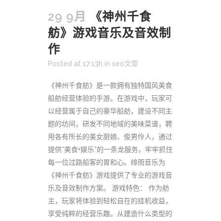
29 9月
《神州千食
舫》游戏音乐及音效制
作
Posted at 17:13h
in
seo文章
《神州千食舫》是一款拥有独特国风美食
船舫经营体验的手游。在游戏中，玩家可
以经营属于自己的豪华船舫，建设不同主
题的坊间，研发不同地域的美味菜谱，聘
用各有所长的美女厨娘、俊男伶人，通过
提供“美食+娱乐”的一条龙服务，牢牢抓住
每一位过路船客的胃和心。绯雨音乐为
《神州千食舫》游戏提供了专业的游戏音
乐及音效制作方案。 游戏特色： 作为舫
主，玩家将体验到轻松自在的挂机收益，
享受纯粹的经营乐趣。从建造什么类型的