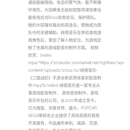
通技能破倒地。攻击时聚气快，能不断循
环增伤，大招瞬发无敌和短暂停滞效果也
能有效应对Boss突发状况，保护团队。
她的大招强化输出和高连击，使她成为团
队中的关键辅助。绯雨音乐在体验游戏游
戏角色后，更加了解人物定位，为游戏定
制了完美的游戏配音的制作方案。 视频
欣赏：[video
mp4="https://100audio.100market.net/lightrain/wp-
content/uploads/2024/11/绯雨音乐-
《三国战纪》手游全新武将张星彩配音制
作.mp4"][/video] 绯雨音乐是一家专业从
事游戏配音制作、 游戏音效制作、游戏
音乐外包的公司，从2010年成立至今，
已为搜狐、完美世界、盛大、POPCAP、
SEGA等知名企业提供了高效高质的音频
开发服务，作品遍布单机、端游、页游、