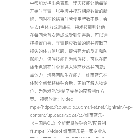
中都能发挥出色表现。迂志技能让他每轮
开始时弃置一张手牌并摸取相应数量的新
牌，同时在轮结束时若使用牌数不足，会
失去1点体力或宗族技。挟术技能则让他
在每回合首次造成或受到伤害后，可以选
择横置自身，弃置相应数量的牌并摸取已
损失的体力值张牌，提供强大的反击和防
御能力。保族技能作为宗族技，可以在同
族角色濒死时令其进入连环状态并回复1
点体力，增强团队生存能力。绯雨音乐在
体验全新武将族钟会后，更加了解人物定
位，为游戏PV定制了完美的配音制作方
案。 视频欣赏：[video
mp4="https://100audio.100market.net/lightrain/wp-
content/uploads/2024/11/绯雨音乐-
《三国杀OL》全新武将族钟会PV配音制
作.mp4"][/video] 绯雨音乐是一家专业从