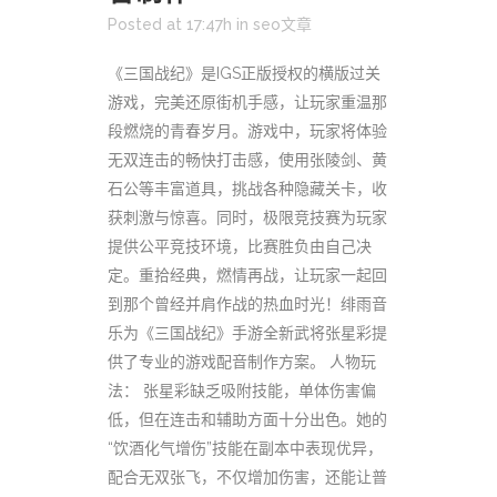
Posted at 17:47h
in
seo文章
《三国战纪》是IGS正版授权的横版过关
游戏，完美还原街机手感，让玩家重温那
段燃烧的青春岁月。游戏中，玩家将体验
无双连击的畅快打击感，使用张陵剑、黄
石公等丰富道具，挑战各种隐藏关卡，收
获刺激与惊喜。同时，极限竞技赛为玩家
提供公平竞技环境，比赛胜负由自己决
定。重拾经典，燃情再战，让玩家一起回
到那个曾经并肩作战的热血时光！绯雨音
乐为《三国战纪》手游全新武将张星彩提
供了专业的游戏配音制作方案。 人物玩
法： 张星彩缺乏吸附技能，单体伤害偏
低，但在连击和辅助方面十分出色。她的
“饮酒化气增伤”技能在副本中表现优异，
配合无双张飞，不仅增加伤害，还能让普