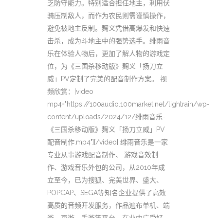
乏防守能力。特别适合担任地主，利用伏
骑压制敌人，而作为农民则需谨慎操作，
避免被地主反制。麹义凭借高爆发和快速
击杀，成为斗地主中的强势选手。绯雨音
乐在体验人物后，更加了解人物的游戏定
位，为《三国杀移动版》麹义「扬刀立
威」PV定制了完美的配音制作方案。 视
频欣赏：[video
mp4="https://100audio.100market.net/lightrain/wp-
content/uploads/2024/12/绯雨音乐-
《三国杀移动版》麹义「扬刀立威」PV
配音制作.mp4"][/video] 绯雨音乐是一家
专业从事游戏配音制作、 游戏音效制
作、游戏音乐外包的公司，从2010年成
立至今，已为搜狐、完美世界、盛大、
POPCAP、SEGA等知名企业提供了高效
高质的音频开发服务，作品遍布单机、端