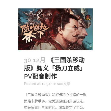
30 12月
《三国杀移动
版》麹义「扬刀立威」
PV配音制作
Posted at 10:54h
in
seo文章
《三国杀移动版》是游卡精心打造的一款
策略卡牌手游，完美还原经典桌游玩法，
带玩家重回三国时代。游戏设定了主公、