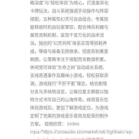
略深度”与“轻松体验”为核心，打造差异化
卡牌玩法。战斗系统强调手动操作与阵容
搭配，五种属性幻灵可自由组合，专属技
能释放时机由玩家掌控，配合神兵利器与
属性克制机制，呈现千变万化的战术流
派。独创的“幻灵共鸣”体系实现零损耗养
成，等级与装备无损继承，彻底告别重复
刷图，让策略专注于搭配而非数值积累。
休闲党可体验“生命之树”自动成长系统、
支线奇遇事件及趣味小游戏，轻松获取资
源。游戏践行“不肝不氪”理念，结合剧情
分支与多结局设定，让每位星主都能以独
特方式书写自己的山海传奇。绯雨音乐在
体验游戏后，更加了解游戏定位，为游戏
定制了完美的游戏音乐音效及配音的制作
方案。 视频欣赏： [video
mp4="https://100audio.100market.net/lightrain/wp-