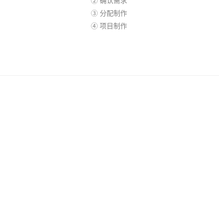
② 确认需求
③ 分配制作
④ 项目制作
入我们
绯雨音乐新浪微博：
http://weibo.com/lightrainmus
信息
培训班
微信扫码关注绯雨微信公众号