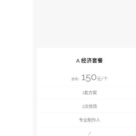
A 经济套餐
150
元/个
音效：
1套方案
3次修改
专业制作人
/