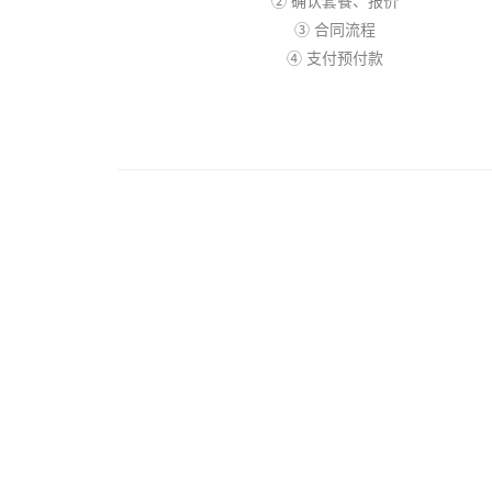
② 确认套餐、报价
③ 合同流程
④ 支付预付款
关于绯雨
加
绯雨介绍
招聘
上海绯雨
配音
北京绯雨
广州绯雨
成都绯雨