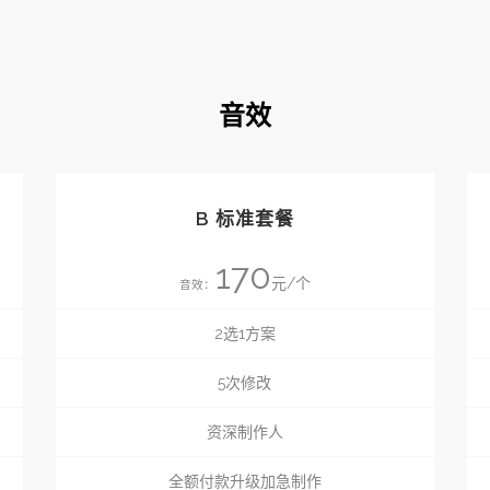
音效
B 标准套餐
170
元/个
音效：
2选1方案
5次修改
资深制作人
全额付款升级加急制作