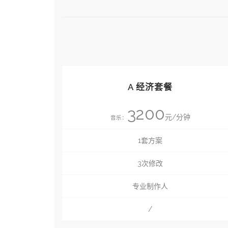
A 经济套餐
3200
元/分钟
音乐：
1套方案
3次修改
专业制作人
/