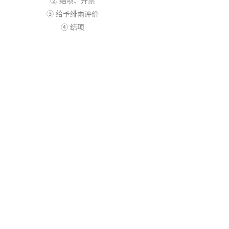
② 结项、开票
③ 给予绯雨评价
④ 结项
绯雨配音社B站视频动态：
ic
http://space.bilibili.com/5513608
微信扫码关注绯雨配音社微信公众号