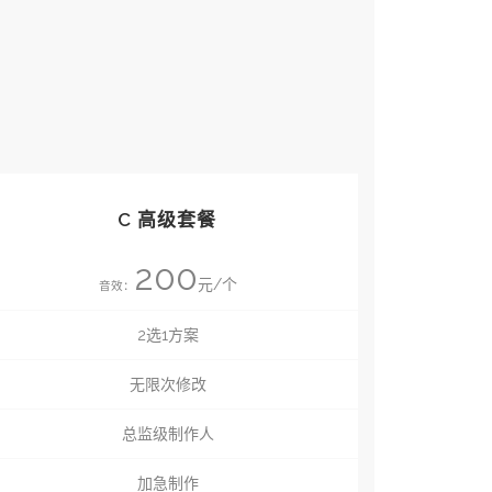
C 高级套餐
200
元/个
音效：
2选1方案
无限次修改
总监级制作人
加急制作