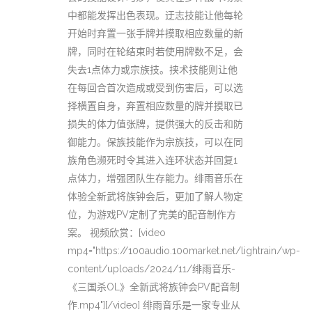
中都能发挥出色表现。迂志技能让他每轮
开始时弃置一张手牌并摸取相应数量的新
牌，同时在轮结束时若使用牌数不足，会
失去1点体力或宗族技。挟术技能则让他
在每回合首次造成或受到伤害后，可以选
择横置自身，弃置相应数量的牌并摸取已
损失的体力值张牌，提供强大的反击和防
御能力。保族技能作为宗族技，可以在同
族角色濒死时令其进入连环状态并回复1
点体力，增强团队生存能力。绯雨音乐在
体验全新武将族钟会后，更加了解人物定
位，为游戏PV定制了完美的配音制作方
案。 视频欣赏：[video
mp4="https://100audio.100market.net/lightrain/wp-
content/uploads/2024/11/绯雨音乐-
《三国杀OL》全新武将族钟会PV配音制
作.mp4"][/video] 绯雨音乐是一家专业从