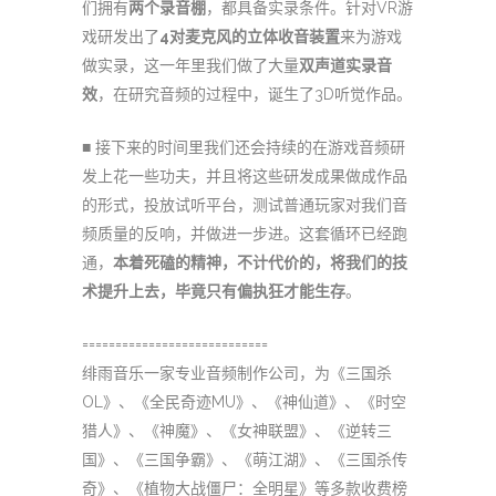
们拥有
两个录音棚
，都具备实录条件。针对VR游
戏研发出了
4对麦克风的立体收音装置
来为游戏
做实录，这一年里我们做了大量
双声道实录音
效
，在研究音频的过程中，诞生了3D听觉作品。
■ 接下来的时间里我们还会持续的在游戏音频研
发上花一些功夫，并且将这些研发成果做成作品
的形式，投放试听平台，测试普通玩家对我们音
频质量的反响，并做进一步进。这套循环已经跑
通，
本着死磕的精神，不计代价的，将我们的技
术提升上去，毕竟只有偏执狂才能生存
。
============================
绯雨音乐一家专业音频制作公司，为《三国杀
OL》、《全民奇迹MU》、《神仙道》、《时空
猎人》、《神魔》、《女神联盟》、《逆转三
国》、《三国争霸》、《萌江湖》、《三国杀传
奇》、《植物大战僵尸：全明星》等多款收费榜