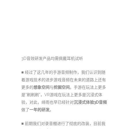
3D音效研发产品均需佩戴耳机试听
■ 经过了这几年的手游音频制作，我们认识到随
着游戏技术的进步游戏音频在未来的道路上还有
更多的
想象空间
与
挖掘空间
。手游在玩法上更多
是“刷刷刷”，VR游戏在玩法上更多是沉浸式体
验，对此，绯雨也早已经针对
沉浸式体验
3D音频
做了
一年的研发
。
■ 前期我们对录音棚进行了彻底的改装，目前我