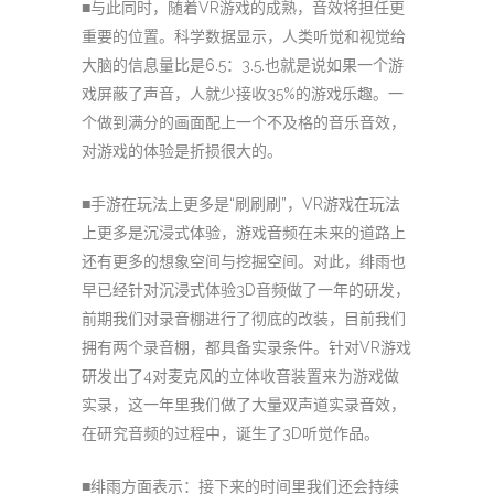
■与此同时，随着VR游戏的成熟，音效将担任更
重要的位置。科学数据显示，人类听觉和视觉给
大脑的信息量比是6.5：3.5.也就是说如果一个游
戏屏蔽了声音，人就少接收35%的游戏乐趣。一
个做到满分的画面配上一个不及格的音乐音效，
对游戏的体验是折损很大的。
■手游在玩法上更多是“刷刷刷”，VR游戏在玩法
上更多是沉浸式体验，游戏音频在未来的道路上
还有更多的想象空间与挖掘空间。对此，绯雨也
早已经针对沉浸式体验3D音频做了一年的研发，
前期我们对录音棚进行了彻底的改装，目前我们
拥有两个录音棚，都具备实录条件。针对VR游戏
研发出了4对麦克风的立体收音装置来为游戏做
实录，这一年里我们做了大量双声道实录音效，
在研究音频的过程中，诞生了3D听觉作品。
■绯雨方面表示：接下来的时间里我们还会持续