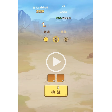
频
播
放
器