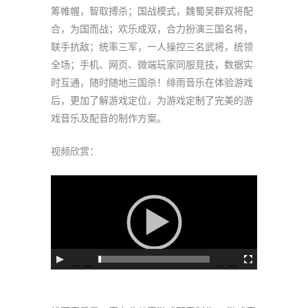
筹帷幄，智取搏杀；国战模式，魏蜀吴群双将配
合，为国而战；欢乐成双，合力扮演三国名将，
联手抗敌；统率三军，一人操控三名武将，统领
全场；手机、网页、微端玩家同服竞技，数据实
时互通，随时随地三国杀！绯雨音乐在体验游戏
后，更加了解游戏定位，为游戏定制了完美的游
戏音乐及配音的制作方案。
视频欣赏：
视
频
播
放
器
00:00
01:36