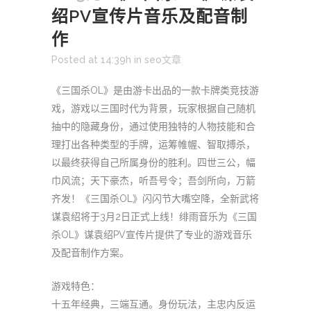
绍PV宣传片音乐及配音制
作
Posted at 14:39h
in
seo文章
《三国杀OL》是由游卡出品的一款卡牌类竞技游
戏，游戏以三国时代为背景，玩家根据自己随机
抽中的隐藏身份，通过使用独特的人物技能和合
理打出各种类型的手牌，运筹帷幄、智取搏杀，
以最终获得自己所属身份的胜利。四世三公，幅
巾风流；天下豪杰，听吾号令；吾剑所向，万箭
齐发！《三国杀OL》闪闪节大嘴空降，全新武将
谋袁绍将于3月2日正式上线！绯雨音乐为《三国
杀OL》谋袁绍PV宣传片提供了专业的游戏音乐
及配音制作方案。
游戏特色：
十五年经典，三端互通。身份玩法，主忠内反运