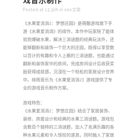
戏音乐制作
Posted at 13:30h
in
seo文章
《水果爱消消2：梦想庄园》是萌酷游戏旗下手
游《水果爱消消》的续作，本作中玩家除了能体
验到爆破水果，解决三消谜题的经典玩法外，还
能够翻新和装饰一个巨大的庄园，既得以享受数
以百计的有趣和令人上瘾的三消谜题，也能通过
翻新和装饰家中的房间，完成房间设计后收获奖
励获得成就感，沉浸在一个轻松的家居设计世界
中。绯雨音乐为《水果爱消消2》游戏提供了专
业的游戏音乐制作方案。
游戏特色：
《水果爱消消2：梦想庄园》结合了家居装饰、
装修、房屋设计和经典的水果三消谜题。游戏包
含数百个独特的三消谜题，加入了充满乐趣的各
种水果元素和令人惊叹的道具，同时融入了家居