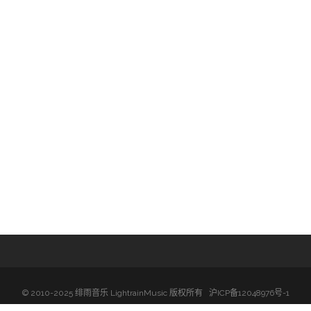
入我们
绯雨音乐新浪微博：
http://weibo.com/lightrainmus
信息
培训班
微信扫码关注绯雨微信公众号
© 2010-2025 绯雨音乐 LightrainMusic 版权所有
沪ICP备12048976号-1