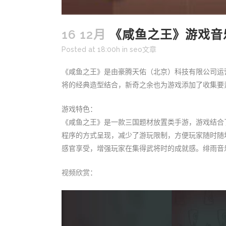
16 12月
《咸鱼之王》游戏音
Posted at 18:00h
in
seo文章
《咸鱼之王》是由豪腾天佑（北京）科技有限公司运
将的经典造型结合，新奇之余也为游戏添加了收集要
游戏特色：
《咸鱼之王》是一款三国题材放置类手游，游戏结合
程序的方式呈现，减少了游玩限制，方便玩家随时随
感官享受，增强玩家在集得武将时的成就感。绯雨音
视频欣赏：
视
频
播