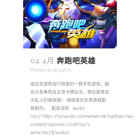
04 4月
奔跑吧英雄
Posted at 18:54h
in
由北京游奇自行研发的一款手机游戏，融
合众多角色及主流卡牌玩法，使玩家体验
大乱斗的爽快感！ 绯雨音乐负责游戏配
音制作。 配音试听 [audio
mp3="https://100audio.100market.net/lightrain/wp-
content/uploads/2018/04/1-
wme.mp3"][/audio]...