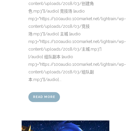
content/uploads/2018/03/创建角
色.mp3"][/audio] 竞技场 [audio
mp3="https://100audio.100market.net/lightrain/wp-
content/uploads/2018/03/竞技
场.mp3"][/audio] 主城 [audio
mp3="https://100audio.100market.net/lightrain/wp-
content/uploads/2018/03/主城.mp3"]
[/audio] 组队副本 [audio
mp3="https://100audio.100market.net/lightrain/wp-
content/uploads/2018/03/组队副
本.mp3"][/audio]...
READ MORE