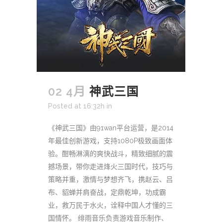
02 4月
神武三国
Posted at 16:32h
in
《神武三国》由91wan平台运营，是2014
年最佳创新游戏，支持1080P极致画面体
验。酣畅淋漓的爽快战斗，精致细腻的震
撼场景，带你走进烽火三国时代，技巧与
策略并重，激情与梦想齐飞，携赵云、吕
布、貂蝉并肩奋战，定鼎乾坤，功成霸
业，救万民于水火，诠释中国人才懂的三
国情怀。 绯雨音乐负责游戏音乐制作、