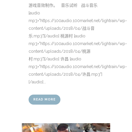
游戏音效制作。 音乐试听 战斗音乐
[audio
mp3="https://100audio.100market.net/lightrain/wp-
content/uploads/2018/04/战斗音
乐.mp3"][/audio] 桃源村 [audio
mp3="https://100audio.100market.net/lightrain/wp-
content/uploads/2018/04/桃源
村.mp3"][/audio] 许昌 [audio
mp3="https://100audio.100market.net/lightrain/wp-
content/uploads/2018/04/许昌.mp3"]
[/audio]...
READ MORE