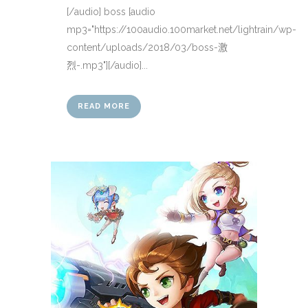
[/audio] boss [audio
mp3="https://100audio.100market.net/lightrain/wp-
content/uploads/2018/03/boss-激
烈-.mp3"][/audio]...
READ MORE