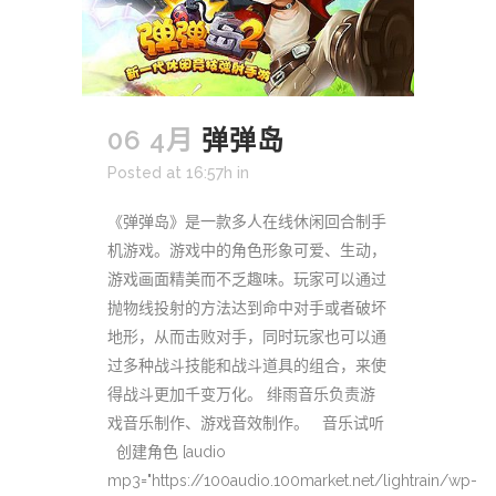
06 4月
弹弹岛
Posted at 16:57h
in
《弹弹岛》是一款多人在线休闲回合制手
机游戏。游戏中的角色形象可爱、生动，
游戏画面精美而不乏趣味。玩家可以通过
抛物线投射的方法达到命中对手或者破坏
地形，从而击败对手，同时玩家也可以通
过多种战斗技能和战斗道具的组合，来使
得战斗更加千变万化。 绯雨音乐负责游
戏音乐制作、游戏音效制作。 音乐试听
创建角色 [audio
mp3="https://100audio.100market.net/lightrain/wp-