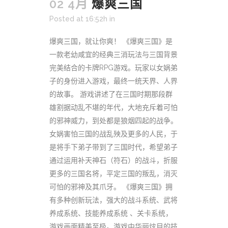
02 4月
爆爽三国
Posted at 16:52h
in
爆爽三国，就让你爽！ 《爆爽三国》是
一款老幼咸宜的经典三消玩法与三国背景
完美结合的卡牌RPG游戏。玩家以女娲弟
子的身份进入游戏，最终一统天界、人界
的故事。 游戏讲述了在三国时期那段群
雄割据动乱不堪的年代，大地充斥着可怕
的邪神威力，到处都是狼烟四起的战争。
女娲害怕三国的战乱殃及更多的人民，于
是将手下弟子带到了三国时代，希望弟子
通过运用补天神石（符石）的战斗，折服
更多的三国名将，平定三国的叛乱，消灭
可怕的邪神及其爪牙。 《爆爽三国》拥
有多种创新玩法，强大的战斗系统、武将
养成系统、技能养成系统 、关卡系统，
游戏画面精美至极。游戏中华丽炫目的技