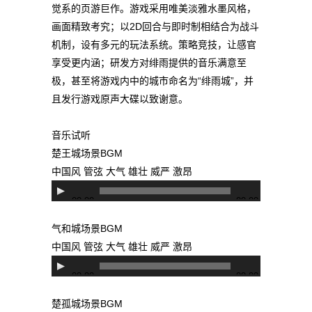
觉系的页游巨作。游戏采用唯美淡雅水墨风格，
画面精致考究；以2D回合与即时制相结合为战斗
机制，设有多元的玩法系统。策略竞技，让感官
享受更内涵；研发方对绯雨提供的音乐满意至
极，甚至将游戏内中的城市命名为“绯雨城”，并
且发行游戏原声大碟以致谢意。
音乐试听
楚王城场景BGM
中国风 管弦 大气 雄壮 威严 激昂
音
00:00
00:00
频
播
气和城场景BGM
放
中国风 管弦 大气 雄壮 威严 激昂
器
音
00:00
00:00
频
播
楚孤城场景BGM