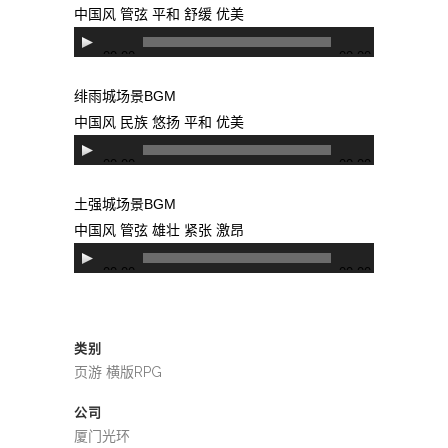
放
中国风 管弦 平和 舒缓 优美
器
音
00:00
00:00
频
播
绯雨城场景BGM
放
中国风 民族 悠扬 平和 优美
器
音
00:00
00:00
频
播
土强城场景BGM
放
中国风 管弦 雄壮 紧张 激昂
器
音
00:00
00:00
频
播
放
类别
器
页游 横版RPG
公司
厦门光环