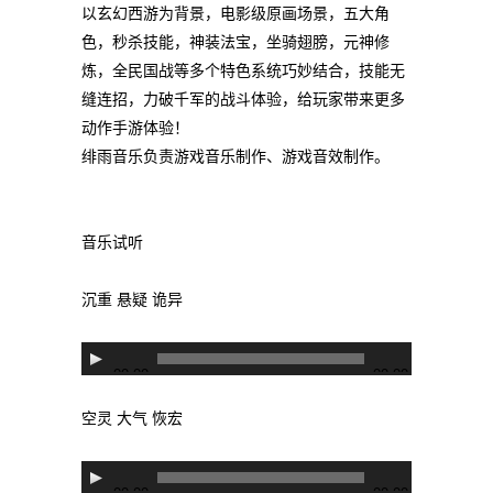
以玄幻西游为背景，电影级原画场景，五大角
色，秒杀技能，神装法宝，坐骑翅膀，元神修
炼，全民国战等多个特色系统巧妙结合，技能无
缝连招，力破千军的战斗体验，给玩家带来更多
动作手游体验！
绯雨音乐负责游戏音乐制作、游戏音效制作。
音乐试听
沉重 悬疑 诡异
音
00:00
00:00
频
播
空灵 大气 恢宏
放
器
音