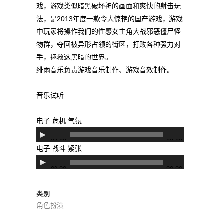
戏，游戏类似暗黑破坏神的画面和爽快的射击玩
法，是2013年度一款令人惊艳的国产游戏，游戏
中玩家将操作我们的性感女主角大战邪恶僵尸怪
物群，夺回被异形占领的街区，打败各种强力对
手，拯救这黑暗的世界。
绯雨音乐负责游戏音乐制作、游戏音效制作。
音乐试听
电子 危机 气氛
音
00:00
00:00
频
电子 战斗 紧张
播
音
00:00
00:00
放
频
器
播
类别
放
角色扮演
器