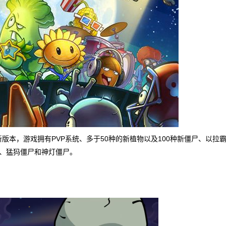
版本，游戏拥有PVP系统、多于50种的新植物以及100种新僵尸、以拉
树、猛犸僵尸和神灯僵尸。