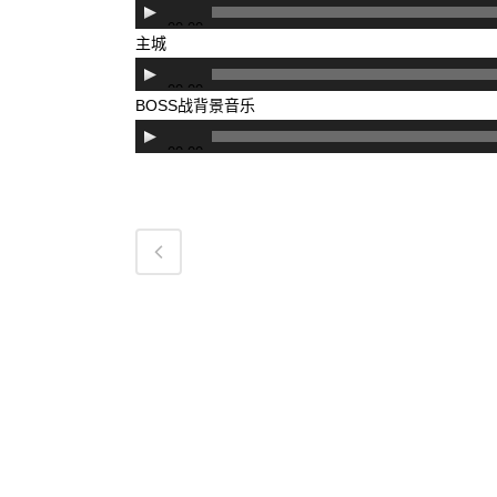
音
00:00
频
主城
播
音
00:00
放
频
BOSS战背景音乐
器
播
音
00:00
放
频
器
播
放
器
关于绯雨
加
绯雨介绍
招聘
上海绯雨