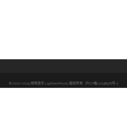
培训班
音
微信扫码关注绯雨微信公众号
量
© 2010-2025 绯雨音乐 LightrainMusic 版权所有
沪ICP备12048976号-1