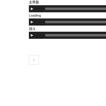
主界面
音
00:00
频
Loading
播
音
00:00
放
频
战斗
器
播
音
00:00
放
频
器
播
放
器
关于绯雨
加
绯雨介绍