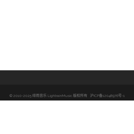
信息
量
低
培训班
音
微信扫码关注绯雨微信公众号
量
© 2010-2025 绯雨音乐 LightrainMusic 版权所有
沪ICP备12048976号-1