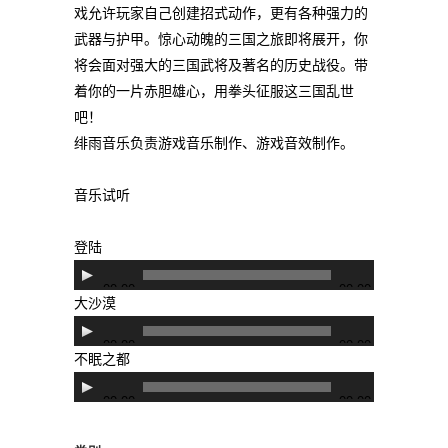
戏允许玩家自己创建招式动作，更有各种强力的
武器与护甲。惊心动魄的三国之旅即将展开，你
将会面对强大的三国武将及著名的历史战役。带
着你的一片赤胆雄心，用拳头征服这三国乱世
吧！
绯雨音乐负责游戏音乐制作、游戏音效制作。
音乐试听
登陆
音
00:00
00:00
频
大沙漠
播
音
00:00
00:00
放
频
不眠之都
器
播
音
00:00
00:00
放
频
器
播