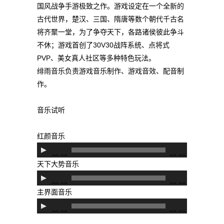
国风战争手游极致之作。游戏设定在一个全新的
古代世界，楚汉、三国、隋唐等数个朝代千古名
将齐聚一堂，为了争夺天下，各路诸侯彼此争斗
不休；游戏首创了30V30战阵系统、点将式
PVP、美女真人社区等多种特色玩法。
绯雨音乐负责游戏音乐制作、游戏音效、配音制
作。
音乐试听
红颜音乐
音
00:00
00:00
频
天下大势音乐
播
音
00:00
00:00
放
频
主界面音乐
器
播
音
00:00
00:00
放
频