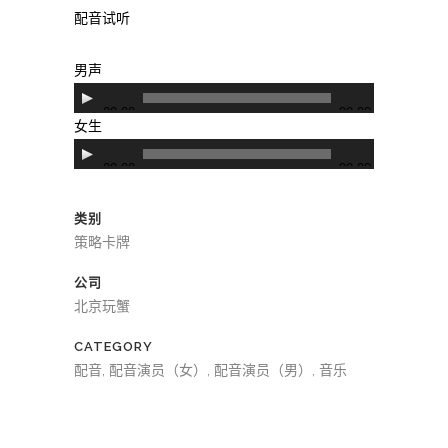
器
播
配音试听
放
器
男声
音
00:00
00:00
频
女生
播
音
00:00
00:00
放
频
器
播
类别
放
策略卡牌
器
公司
北京玩蟹
CATEGORY
配音, 配音演员（女）, 配音演员（男）, 音乐