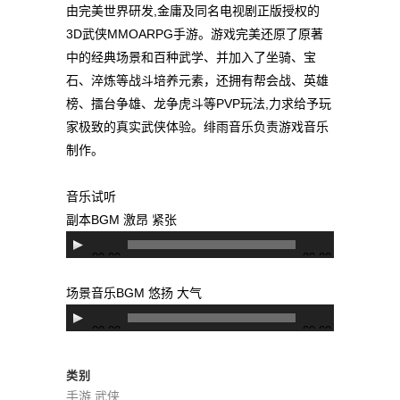
由完美世界研发,金庸及同名电视剧正版授权的
3D武侠MMOARPG手游。游戏完美还原了原著
中的经典场景和百种武学、并加入了坐骑、宝
石、淬炼等战斗培养元素，还拥有帮会战、英雄
榜、擂台争雄、龙争虎斗等PVP玩法,力求给予玩
家极致的真实武侠体验。绯雨音乐负责游戏音乐
制作。
音乐试听
副本BGM 激昂 紧张
音
00:00
00:00
频
播
场景音乐BGM 悠扬 大气
放
音
00:00
00:00
器
频
播
类别
放
手游 武侠