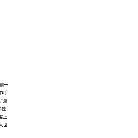
前一
作手
了游
种独
度上
大世