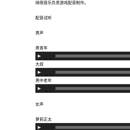
绯雨音乐负责游戏配音制作。
配音试听
男声
男青年
音
00:00
频
大叔
播
音
00:00
放
频
男中老年
器
播
音
00:00
放
频
器
播
女声
放
器
萝莉正太
音