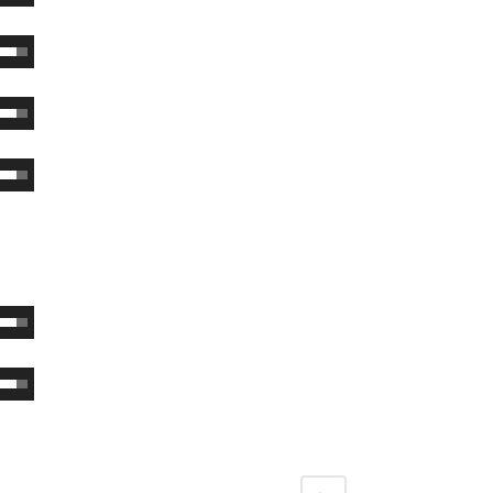
。
。
。
。
。