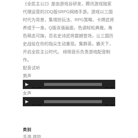
《全民主公2》是由游戏谷研发，腾讯游戏独家
代理运营的2DQ版SRPG网络手游。游戏以三国
时代为背景，集塔防玩法、RPG策略、卡牌武将
养成于一身。Q版诙谐画面，色调轻松典雅，角
色萌态可掬，百名史诗武将震撼登场，让三国历
史战役在你的指尖生动重现。集群英，霸天下，
开启全民主公时代。 绯雨音乐负责游戏配音制
作。
配音试听
男声
音
00:00
00:00
频
女声
播
音
00:00
00:00
放
频
器
播
放
类别
器
手游 塔防