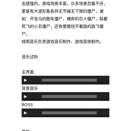
击感强烈，游戏场景丰富，众多场景百看不厌，
更是有大波形象各异无节操无下限的僵尸，诸
如：开宝马的跑车僵尸，裸奔的巨人僵尸，踩着
死飞的小丑僵尸，还有傻傻找不着路的路飞僵
尸。
绯雨音乐负责游戏音乐制作、游戏音效制作。
音乐试听
主界面
音
00:00
00:00
频
背景音乐
播
音
00:00
00:00
放
频
BOSS
器
播
音
00:00
00:00
放
频
器
播