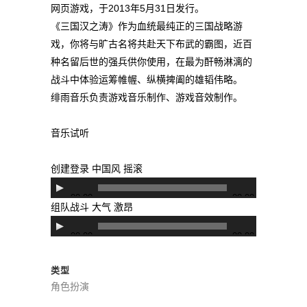
网页游戏，于2013年5月31日发行。
《三国汉之涛》作为血统最纯正的三国战略游
戏，你将与旷古名将共赴天下布武的霸图，近百
种名留后世的强兵供你使用，在最为酐畅淋漓的
战斗中体验运筹帷幄、纵横捭阖的雄韬伟略。
绯雨音乐负责游戏音乐制作、游戏音效制作。
音乐试听
创建登录 中国风 摇滚
音
00:00
00:00
频
组队战斗 大气 激昂
播
音
00:00
00:00
放
频
器
播
类型
放
角色扮演
器