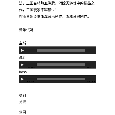
法，三国名将热血沸腾。消除类游戏中的精品之
作，三国玩家不容错过！
绯雨音乐负责游戏音乐制作、游戏音效制作。
音乐试听
主城
音
00:00
00:00
频
战斗
播
音
00:00
00:00
放
频
boss
器
播
音
00:00
00:00
放
频
器
播
类别
放
竞技
器
公司