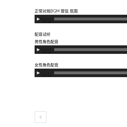
频
播
正常对局BGM 管弦 氛围
放
音
00:00
器
频
播
配音试听
放
男性角色配音
器
音
00:00
频
播
女性角色配音
放
音
00:00
器
频
播
放
器