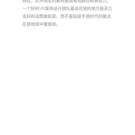
特性，比声效库的素材更具有戏剧性和表现力。
一个好的VR音效设计团队最该花钱的地方是买几
支好的话筒做拟音，而不是延续手游时代的做法
在音效库中搜音效。