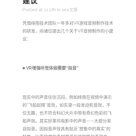
建议
Posted at 11:17h
in
seo文章
凭借绯雨技术团队一年多对VR游戏音频制作技术
的研发，向诸位提出几个关于VR音频制作的小建
议：
■
VR增强听觉体验需要“拟音”
现实中的声音往往沉闷，例如绯雨在视频中演示
的“飞船起降”音效，如实录一段发动机音效，不
仅无趣，也不符合科幻大片中带有奇幻色彩的飞
船声效。其实好莱坞电影中的声音——大部分来
自拟音。因拟音声效具有贴近“想象中的真实”的