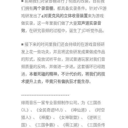
■ 前期我们对录音棚进行了彻底的改装，目前我
们拥有
两个录音棚
，都具备实录条件。针对VR游
戏研发出了
4对麦克风的立体收音装置
来为游戏
做实录，这一年里我们做了大量
双声道实录音
效
，在研究音频的过程中，诞生了3D听觉作品。
■ 接下来的时间里我们还会持续的在游戏音频研
发上花一些功夫，并且将这些研发成果做成作品
的形式，投放试听平台，测试普通玩家对我们音
频质量的反响，并做进一步进。这套循环已经跑
通，
本着死磕的精神，不计代价的，将我们的技
术提升上去，毕竟只有偏执狂才能生存
。
============================
绯雨音乐一家专业音频制作公司，为《三国杀
OL》、《全民奇迹MU》、《神仙道》、《时空
猎人》、《神魔》、《女神联盟》、《逆转三
国》、《三国争霸》、《萌江湖》、《三国杀传