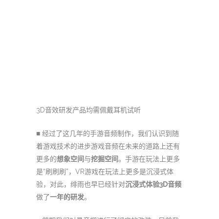
3D音效研发产品均需佩戴耳机试听
■ 经过了这几年的手游音频制作，我们认识到随
着游戏技术的进步游戏音频在未来的道路上还有
更多的
想象空间
与
挖掘空间
。手游在玩法上更多
是“刷刷刷”，VR游戏在玩法上更多是沉浸式体
验，对此，绯雨也早已经针对
沉浸式体验
3D音频
做了
一年的研发
。