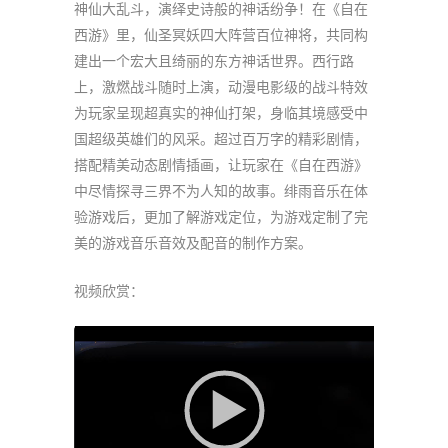
神仙大乱斗，演绎史诗般的神话纷争！在《自在
西游》里，仙圣冥妖四大阵营百位神将，共同构
建出一个宏大且绮丽的东方神话世界。西行路
上，激燃战斗随时上演，动漫电影级的战斗特效
为玩家呈现超真实的神仙打架，身临其境感受中
国超级英雄们的风采。超过百万字的精彩剧情，
搭配精美动态剧情插画，让玩家在《自在西游》
中尽情探寻三界不为人知的故事。绯雨音乐在体
验游戏后，更加了解游戏定位，为游戏定制了完
美的游戏音乐音效及配音的制作方案。
视频欣赏：
视
频
播
放
器