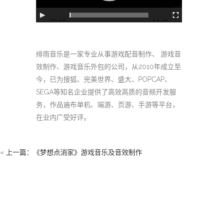
00:00
04:49
绯雨音乐是一家专业从事游戏配音制作、 游戏音
效制作、游戏音乐外包的公司，从2010年成立至
今，已为搜狐、完美世界、盛大、POPCAP、
SEGA等知名企业提供了高效高质的音频开发服
务，作品遍布单机、端游、页游、手游等平台，
在业内广受好评。
«
上一篇：《梦想点消家》游戏音乐及音效制作