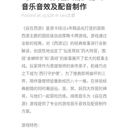
音乐音效及配音制作
Posted at 15:52h
in
seo文章
《自在西游》是游卡经过4年精品化打造的首款
西游主题的国民级自由策略卡牌游戏。游戏通过
全新的视角，对《西游记》的经典故事进行全新
解读，创造性地设定了“仙圣冥妖”四大阵营，围
绕“金蝉转世”和“真经”的故事展开了宏大的叙事主
线。玩家将作为菩提祖师的亲传弟子，机缘巧合
之下成为“西行守护使”，为了挽救即将崩坏的三
界，陪伴唐僧师徒重新经历八十一难，在体验经
典剧情的同时邂逅仙、圣、冥、妖四大阵营的神
将，与他们一起冒险历练。绯雨音乐为《自在西
游》游戏提供了专业的游戏音乐音效及配音制作
方案。
游戏特色：