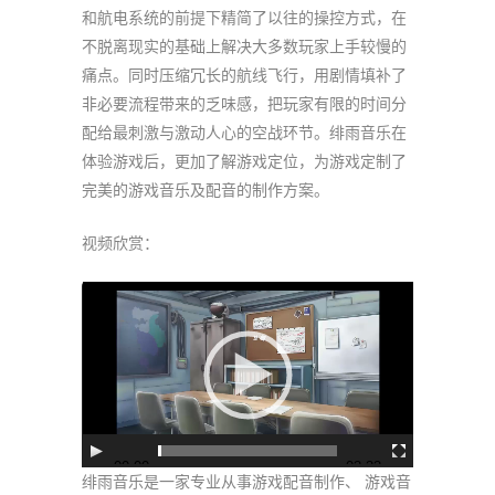
和航电系统的前提下精简了以往的操控方式，在
不脱离现实的基础上解决大多数玩家上手较慢的
痛点。同时压缩冗长的航线飞行，用剧情填补了
非必要流程带来的乏味感，把玩家有限的时间分
配给最刺激与激动人心的空战环节。绯雨音乐在
体验游戏后，更加了解游戏定位，为游戏定制了
完美的游戏音乐及配音的制作方案。
视频欣赏：
视
频
播
放
器
00:00
03:33
绯雨音乐是一家专业从事游戏配音制作、 游戏音