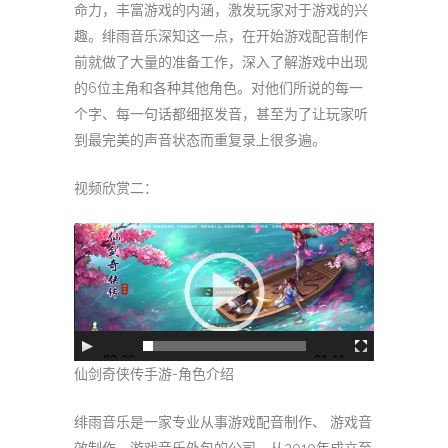
命力，丰富游戏的内涵，激发玩家对于游戏的兴
趣。绯雨音乐深知这一点，在开始游戏配音制作
前就做了大量的准备工作，深入了解游戏中出现
的6位主角和各种其他角色。对他们所说的每一
个字、每一句话都细抠发音，甚至为了让玩家听
到最完美的声音状态而重复录上很多遍。
视频欣赏二：
视
频
播
放
器
00:00
01:11
仙剑奇侠传手游-角色介绍
绯雨音乐是一家专业从事游戏配音制作、 游戏音
效制作、游戏音乐外包的公司，从2010年成立至