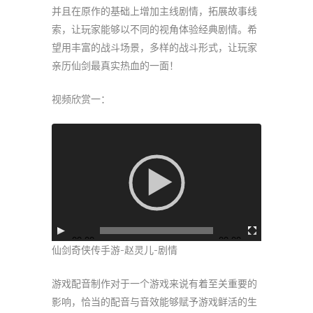
并且在原作的基础上增加主线剧情，拓展故事线
索，让玩家能够以不同的视角体验经典剧情。希
望用丰富的战斗场景，多样的战斗形式，让玩家
亲历仙剑最真实热血的一面！
视频欣赏一：
视
频
播
放
器
00:00
00:00
仙剑奇侠传手游-赵灵儿-剧情
游戏配音制作对于一个游戏来说有着至关重要的
影响，恰当的配音与音效能够赋予游戏鲜活的生