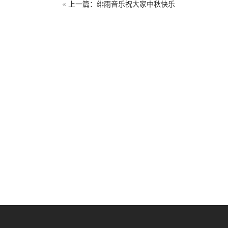
«
上一篇：绯雨音乐祝大家中秋快乐
关于绯雨
加
绯雨介绍
招聘
上海绯雨
配音
北京绯雨
广州绯雨
成都绯雨