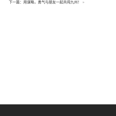
下一篇：用谋略，勇气与朋友一起共闯九州！
»
绯雨配音社B站视频动态：
ic
http://space.bilibili.com/5513608
微信扫码关注绯雨配音社微信公众号